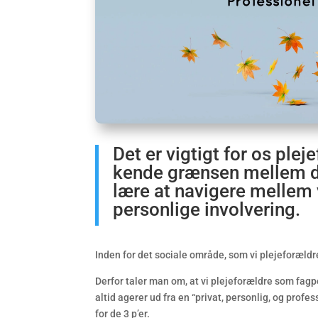
Det er vigtigt for os pleje
kende grænsen mellem de
lære at navigere mellem 
personlige involvering.
Inden for det sociale område, som vi plejeforældre 
Derfor taler man om, at vi plejeforældre som fagp
altid agerer ud fra en “privat, personlig, og prof
for de 3 p’er.