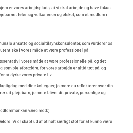
hjem er vores arbejdsplads, at vi skal arbejde og have fokus
plejebarnet føler sig velkommen og elsket, som et medlem i
mmunale ansatte og socialtilsynskonsulenter, som vurderer os
autentiske i vores måde at være professionel på.
ræsentativ i vores måde at være professionelle på, og det
 som plejeforældre, for vores arbejde er altid tæt på, og
or at dyrke vores private liv.
 dagligdag med dine kollegaer, jo mere du reflekterer over din
r dit plejebarn, jo mere bliver dit private, personlige og
e medlemmer kan være med:)
ældre: Vi er skabt ud af et helt særligt stof for at kunne være