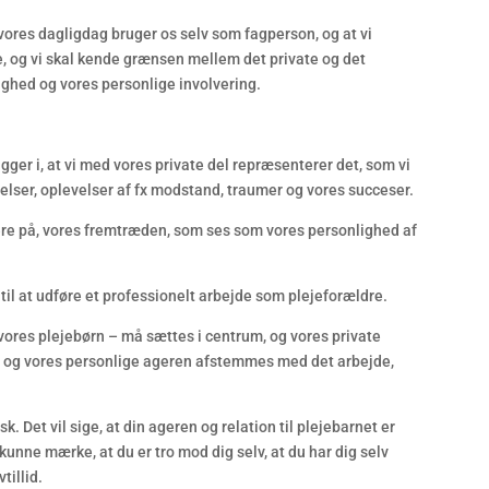
 i vores dagligdag bruger os selv som fagperson, og at vi
e, og vi skal kende grænsen mellem det private og det
ighed og vores personlige involvering.
gger i, at vi med vores private del repræsenterer det, som vi
elser, oplevelser af fx modstand, traumer og vores succeser.
gere på, vores fremtræden, som ses som vores personlighed af
til at udføre et professionelt arbejde som plejeforældre.
 vores plejebørn – må sættes i centrum, og vores private
de og vores personlige ageren afstemmes med det arbejde,
 Det vil sige, at din ageren og relation til plejebarnet er
kunne mærke, at du er tro mod dig selv, at du har dig selv
tillid.