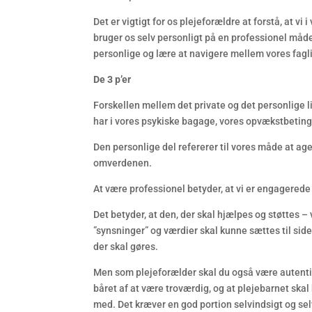
Det er vigtigt for os plejeforældre at forstå, at vi
bruger os selv personligt på en professionel måd
personlige og lære at navigere mellem vores fagl
De 3 p’er
Forskellen mellem det private og det personlige li
har i vores psykiske bagage, vores opvækstbeting
Den personlige del refererer til vores måde at a
omverdenen.
At være professionel betyder, at vi er engagerede 
Det betyder, at den, der skal hjælpes og støttes –
”synsninger” og værdier skal kunne sættes til si
der skal gøres.
Men som plejeforælder skal du også være autentisk.
båret af at være troværdig, og at plejebarnet skal 
med. Det kræver en god portion selvindsigt og selv