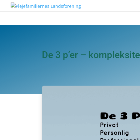
De 3 p’er – kompleksite