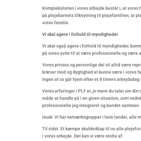
Kompleksiteten i vores arbejde består i, at vores 
på plejebarnets tilknytning til plejefamilien, at 
vores familie.
Vi skal agere i forhold til myndigheder
Vi skal også agere i forhold til myndigheder, ko
på vores evne til at være professionelle og være 
Vores private og personlige del vil altid være rep
kræver mod og dygtighed at kunne være i vores fag
ingen af os går hjem efter et 8 timers arbejdsdag f
Vores erfaringer i PLF er, jo mere du taler om din
måde at handle på i en given situation, som vedrøre
professionelle jeg integreret og bundet sammen.
Husk: Vi har netværksgrupper i hele landet, all
Til sidst: Et kæmpe skulderklap til os alle plejefor
i vores arbejde. Det kan vi være stolte af.