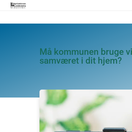
Må kommunen bruge vide
samværet i dit hjem?