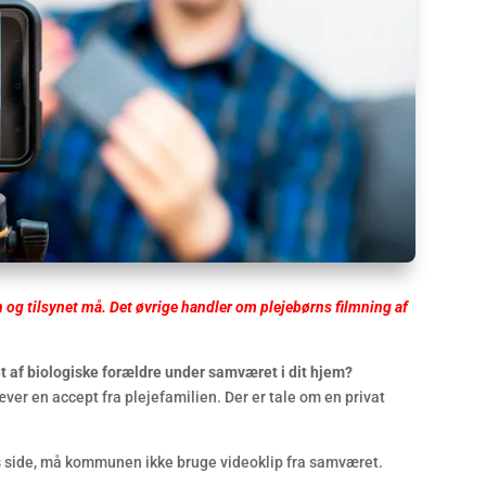
og tilsynet må. Det øvrige handler om plejebørns filmning af
t af biologiske forældre under samværet i dit hjem
?
ver en accept fra plejefamilien. Der er tale om en privat
es side, må kommunen ikke bruge videoklip fra samværet.