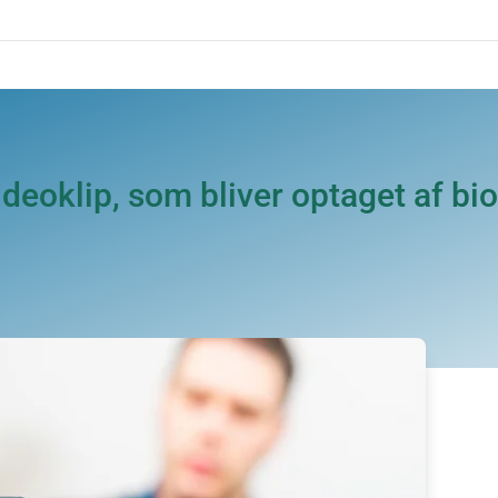
oklip, som bliver optaget af bio