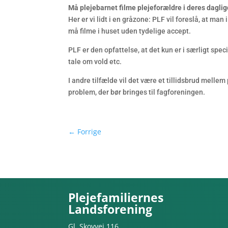
Må plejebarnet filme plejeforældre i deres dagl
Her er vi lidt i en gråzone: PLF vil foreslå, at man
må filme i huset uden tydelige accept.
PLF er den opfattelse, at det kun er i særligt sp
tale om vold etc.
I andre tilfælde vil det være et tillidsbrud mell
problem, der bør bringes til fagforeningen.
←
Forrige
Plejefamiliernes
Landsforening
Gl. Skovvej 116,