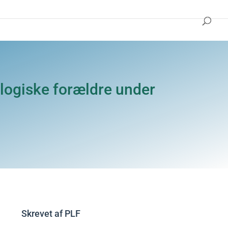
logiske forældre under
Skrevet af
PLF