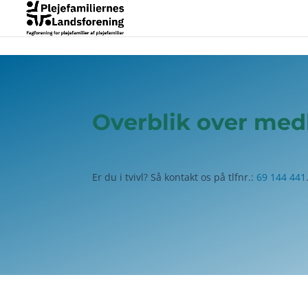
Overblik over me
Er du i tvivl? Så kontakt os på tlfnr.:
69 144 441