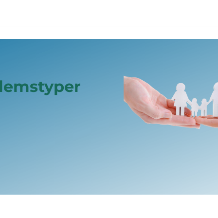
dlemstyper
.