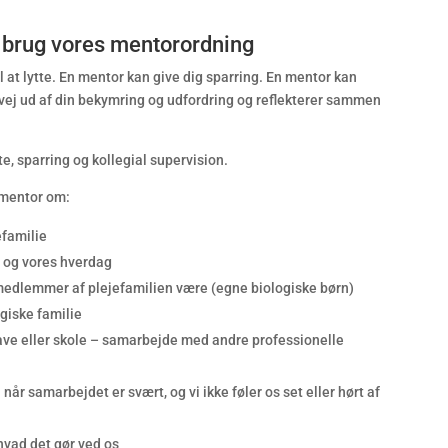
å brug vores mentorordning
 at lytte. En mentor kan give dig sparring. En mentor kan
 vej ud af din bekymring og udfordring og reflekterer sammen
te, sparring og kollegial supervision.
 mentor om:
familie
r og vores hverdag
medlemmer af plejefamilien være (egne biologiske børn)
giske familie
ehave eller skole – samarbejde med andre professionelle
 samarbejdet er svært, og vi ikke føler os set eller hørt af
hvad det gør ved os