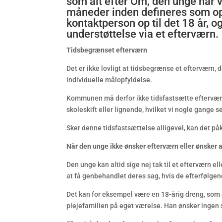
som alt efter Om, den unge har v
måneder inden defineres som op t
kontaktperson op til det 18 år, o
understøttelse via et efterværn.
Tidsbegrænset efterværn
Det er ikke lovligt at tidsbegrænse et efterværn, 
individuelle målopfyldelse.
Kommunen må derfor ikke tidsfastsætte efterværn
skoleskift eller lignende, hvilket vi nogle gange s
Sker denne tidsfastsættelse alligevel, kan det på
Når den unge ikke ønsker efterværn eller ønsker a
Den unge kan altid sige nej tak til et efterværn el
at få genbehandlet deres sag, hvis de efterfølgen
Det kan for eksempel være en 18-årig dreng, som g
plejefamilien på eget værelse. Han ønsker ingen st