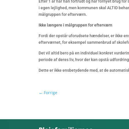
Efter 1 år har han fortrudt og har fornyet brug fo
i egen lejlighed, men kommunen skal ALTID beha
målgruppen for efterværn.
Ikke længere i målgruppen for efterværn
Fordi der opstår uforudsete hændelser, er ikke e
efterværnet, for eksempel sammenbrud af skolefor
Det vil altid bero på en individuel konkret vurder
periode af deres liv, hvor der kan opstå udfordring
Dette er ikke ensbetydende med, at de automatis
←
Forrige