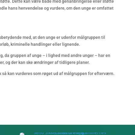
r støtte. Dette kan være både med genanbringelse eller støtte
ndle hans henvendelse og vurdere, om den unge er omfattet
nsbetydende med, at den unge er udenfor målgruppen til
løb, kriminelle handlinger eller lignende.
ing, da gruppen af unge – i lighed med andre unger – har en
er, og der kan ske ændringer af tidligere planer.
k så kan vurderes som røget ud af målgruppen for efterværn.