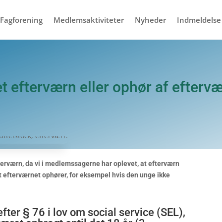
Fagforening
Medlemsaktiviteter
Nyheder
Indmeldelse
 efterværn eller ophør af efterv
terværn, da vi i medlemssagerne har oplevet, at efterværn
t efterværnet ophører, for eksempel hvis den unge ikke
efter § 76 i lov om social service (SEL),