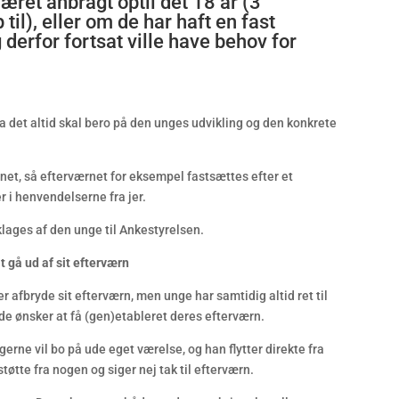
æret anbragt optil det 18 år (3
il), eller om de har haft en fast
g derfor fortsat ville have behov for
da det altid skal bero på den unges udvikling og den konkrete
et, så efterværnet for eksempel fastsættes efter et
er i henvendelserne fra jer.
klages af den unge til Ankestyrelsen.
t gå ud af sit efterværn
ler afbryde sit efterværn, men unge har samtidig altid ret til
de ønsker at få (gen)etableret deres efterværn.
erne vil bo på ude eget værelse, og han flytter direkte fra
øtte fra nogen og siger nej tak til efterværn.