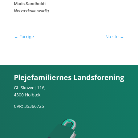
Mads Sandholdt
Netværksansvarlig
←
Forrige
Næste
→
Plejefamiliernes Landsforening
Gl. Skovvej 116,
4300 Holbæk
CVR: 35366725