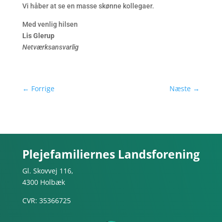
Vi håber at se en masse skønne kollegaer.
Med venlig hilsen
Lis Glerup
Netværksansvarlig
←
Forrige
Næste
→
Plejefamiliernes Landsforening
Gl. Skovvej 116,
4300 Holbæk
CVR: 35366725