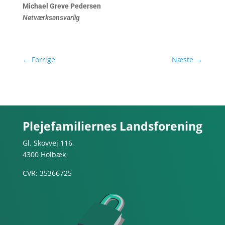
Michael Greve Pedersen
Netværksansvarlig
←
Forrige
Næste
→
Plejefamiliernes Landsforening
Gl. Skovvej 116,
4300 Holbæk
CVR: 35366725