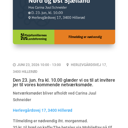
JUNI 23, 2026 10:00 - 13:00
HERLEVGÅRDSVEJ 17,
3400 HILLERØD
Den 23. jun. fra kl. 10.00 glæder vi os til at invitere
jer til vores kommende netværksmøde.
Netværksmødet bliver afholdt ved Carina Juul
Schneider
Herlevgårdsvej 17, 3400 Hillerød
Tilmelding er nødvendig iht. morgenmad.
35 kr. til brød og kaffe/The betales via MobilePay på tlf.