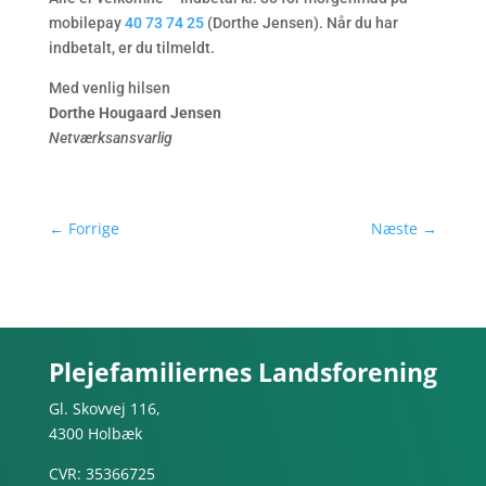
mobilepay
40 73 74 25
(Dorthe Jensen). Når du har
indbetalt, er du tilmeldt.
Med venlig hilsen
Dorthe Hougaard Jensen
Netværksansvarlig
←
Forrige
Næste
→
Plejefamiliernes Landsforening
Gl. Skovvej 116,
4300 Holbæk
CVR: 35366725