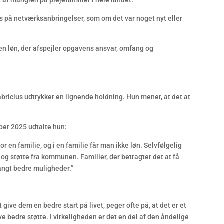
t af manglen på plejefamilier i hele landet.”
us på netværksanbringelser, som om det var noget nyt eller
en løn, der afspejler opgavens ansvar, omfang og
bricius udtrykker en lignende holdning. Hun mener, at det at
ober 2025 udtalte hun:
or en familie, og i en familie får man ikke løn. Selvfølgelig
g støtte fra kommunen. Familier, der betragter det at få
langt bedre muligheder.”
t give dem en bedre start på livet, peger ofte på, at det er et
e bedre støtte. I virkeligheden er det en del af den åndelige