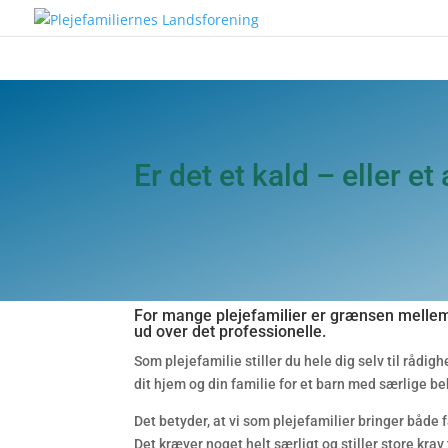
Er det et kald – eller e
For mange plejefamilier er grænsen mellem
ud over det professionelle.
Som plejefamilie stiller du hele dig selv til rådig
dit hjem og din familie for et barn med særlige be
Det betyder, at vi som plejefamilier bringer både 
Det kræver noget helt særligt og stiller store kra