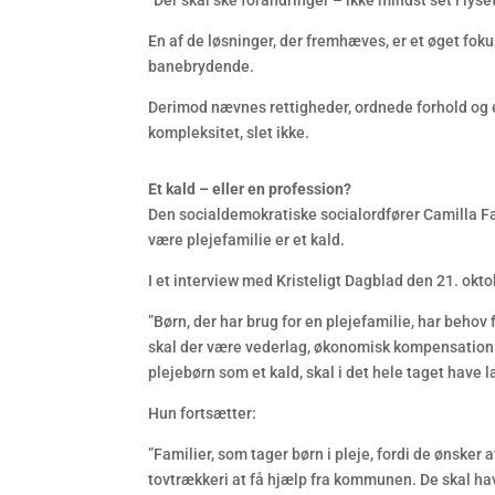
”Der skal ske forandringer – ikke mindst set i lyse
En af de løsninger, der fremhæves, er et øget fok
banebrydende.
Derimod nævnes rettigheder, ordnede forhold og 
kompleksitet, slet ikke.
Et kald – eller en profession?
Den socialdemokratiske socialordfører Camilla Fa
være plejefamilie er et kald.
I et interview med Kristeligt Dagblad den 21. okt
”Børn, der har brug for en plejefamilie, har behov f
skal der være vederlag, økonomisk kompensation o
plejebørn som et kald, skal i det hele taget have 
Hun fortsætter:
”Familier, som tager børn i pleje, fordi de ønsker a
tovtrækkeri at få hjælp fra kommunen. De skal hav