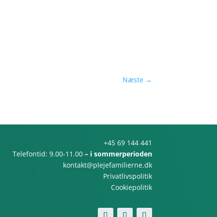
Næste
→
+45 69 144 441
Telefontid: 9.00-11.00
– i sommerperioden
kontakt@plejefamilierne.dk
Privatlivspolitik
Cookiepolitik