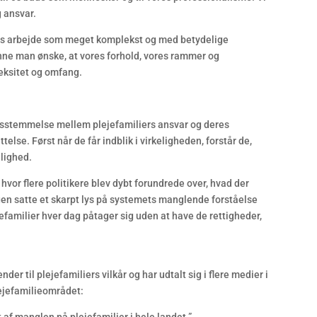
g ansvar.
ores arbejde som meget komplekst og med betydelige
nne man ønske, at vores forhold, vores rammer og
eksitet og omfang.
rensstemmelse mellem plejefamiliers ansvar og deres
else. Først når de får indblik i virkeligheden, forstår de,
elighed.
 hvor flere politikere blev dybt forundrede over, hvad der
en satte et skarpt lys på systemets manglende forståelse
jefamilier hver dag påtager sig uden at have de rettigheder,
r til plejefamiliers vilkår og har udtalt sig i flere medier i
ejefamilieområdet: