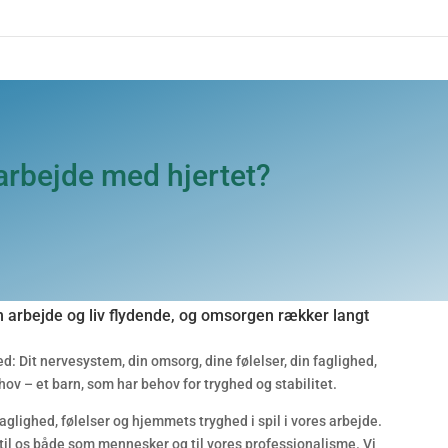
t arbejde med hjertet?
 arbejde og liv flydende, og omsorgen rækker langt
hed: Dit nervesystem, din omsorg, dine følelser, din faglighed,
hov – et barn, som har behov for tryghed og stabilitet.
faglighed, følelser og hjemmets tryghed i spil i vores arbejde.
v til os både som mennesker og til vores professionalisme. Vi