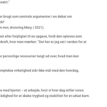
svært.”
ver brugt som centrale argumenter i en debat om
væk?
n mor, dronning Mary, i 2021).
ket eller forpligtet til en opgave, fordi den opleves som
kraft, hvor man mærker: ”Det her er jeg sat i verden for at
er personlige ressourcer langt ud over, hvad man kan
omplekse virkelighed står ikke mål med den hverdag,
e med hjertet – et arbejde, hvor vi hver dag stiller vores
dighed for at skabe tryghed og stabilitet for et udsat barn.