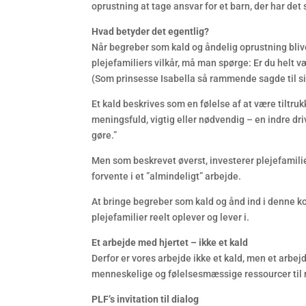
oprustning at tage ansvar for et barn, der har det 
Hvad betyder det egentlig?
Når begreber som kald og åndelig oprustning bli
plejefamiliers vilkår, må man spørge: Er du helt 
(Som prinsesse Isabella så rammende sagde til si
Et kald beskrives som en følelse af at være tiltruk
meningsfuld, vigtig eller nødvendig – en indre driv
gøre.”
Men som beskrevet øverst, investerer plejefamili
forvente i et ”almindeligt” arbejde.
At bringe begreber som kald og ånd ind i denne k
plejefamilier reelt oplever og lever i.
Et arbejde med hjertet – ikke et kald
Derfor er vores arbejde ikke et kald, men et arbejd
menneskelige og følelsesmæssige ressourcer til rå
PLF’s invitation til dialog