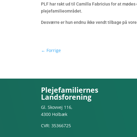
PLF har rakt ud til Camilla Fabricius for at mødes
plejefamilieområdet.
Desværre er hun endnu ikke vendt tilbage på vor
←
Forrige
Plejefamiliernes
Landsforening
Gl. Skovvej 116,
4300 Holbæk
CVR: 35366725