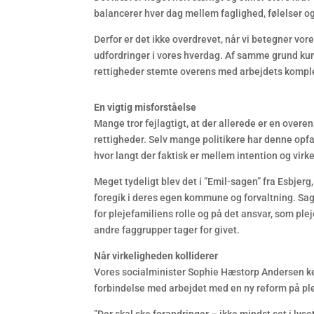
balancerer hver dag mellem faglighed, følelser o
Derfor er det ikke overdrevet, når vi betegner v
udfordringer i vores hverdag. Af samme grund ku
rettigheder stemte overens med arbejdets kompl
En vigtig misforståelse
Mange tror fejlagtigt, at der allerede er en ove
rettigheder. Selv mange politikere har denne opfatt
hvor langt der faktisk er mellem intention og virk
Meget tydeligt blev det i ”Emil-sagen” fra Esbjerg,
foregik i deres egen kommune og forvaltning. Sag
for plejefamiliens rolle og på det ansvar, som ple
andre faggrupper tager for givet.
Når virkeligheden kolliderer
Vores socialminister Sophie Hæstorp Andersen kende
forbindelse med arbejdet med en ny reform på pl