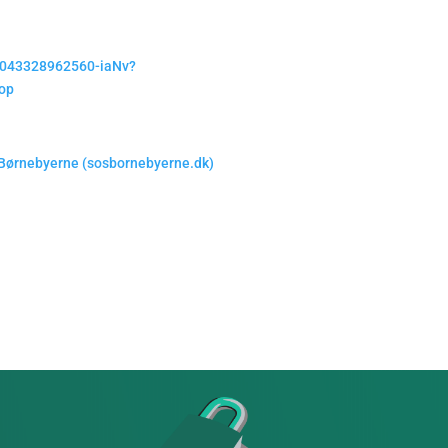
55043328962560-iaNv?
op
 Børnebyerne (sosbornebyerne.dk)