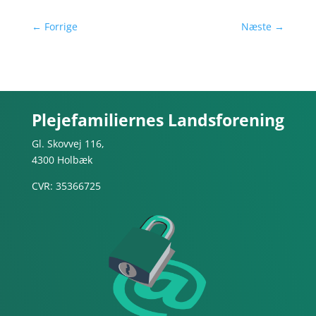
←
Forrige
Næste
→
Plejefamiliernes Landsforening
Gl. Skovvej 116,
4300 Holbæk
CVR: 35366725