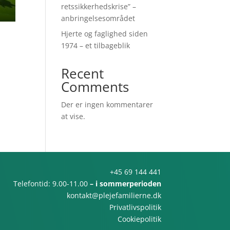
retssikkerhedskrise” –
anbringelsesområdet
Hjerte og faglighed siden
1974 – et tilbageblik
Recent
Comments
Der er ingen kommentarer
at vise.
+45 69 144 441
Telefontid: 9.00-11.00
– i sommerperioden
kontakt@plejefamilierne.dk
Privatlivspolitik
Cookiepolitik