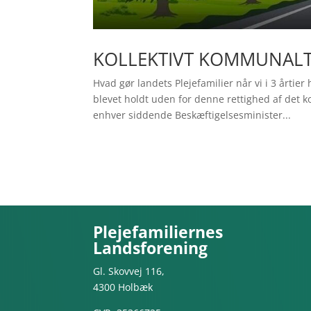
KOLLEKTIVT KOMMUNALT
Hvad gør landets Plejefamilier når vi i 3 årtie
blevet holdt uden for denne rettighed af det k
enhver siddende Beskæftigelsesminister...
Plejefamiliernes
Landsforening
Gl. Skovvej 116,
4300 Holbæk