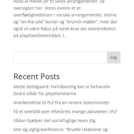
Husk at melde jer til vores arrangementer. Se
oversigten her. Vores events er et
overflødighedshorn i sociale arrangementer, online
og ”on-the-site” kurser og ”brunch-møder”, hvor der
også vil være fokus på vores krav om overenskomst
på plejefamilieområdet. I...
Søg
Recent Posts
Mette Abildgaard: Forhåbentlig kan vi forhandle
bedre vilkår for plejefamilierne
Anerkendelse til PLF fra en senere statsminister
Få et overblik over efterårets mange aktiviteter i PLF
Sådan hjælper det socialfaglige team dig
Stor og vigtig konference: ”Brudte relationer og