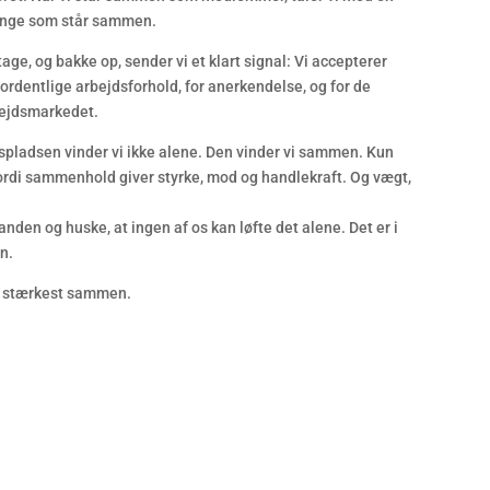
mange som står sammen.
ge, og bakke op, sender vi et klart signal: Vi accepterer
r ordentlige arbejdsforhold, for anerkendelse, og for de
bejdsmarkedet.
spladsen vinder vi ikke alene. Den vinder vi sammen. Kun
ordi sammenhold giver styrke, mod og handlekraft. Og vægt,
nden og huske, at ingen af os kan løfte det alene. Det er i
en.
er stærkest sammen.