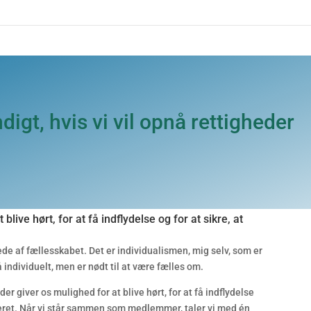
igt, hvis vi vil opnå rettigheder
blive hørt, for at få indflydelse og for at sikre, at
gtede af fællesskabet. Det er individualismen, mig selv, som er
å individuelt, men er nødt til at være fælles om.
der giver os mulighed for at blive hørt, for at få indflydelse
ekteret. Når vi står sammen som medlemmer, taler vi med én