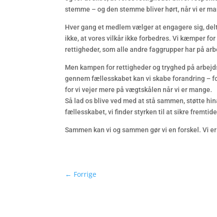
stemme – og den stemme bliver hørt, når vi er 
Hver gang et medlem vælger at engagere sig, delta
ikke, at vores vilkår ikke forbedres. Vi kæmper fo
rettigheder, som alle andre faggrupper har på ar
Men kampen for rettigheder og tryghed på arbejd
gennem fællesskabet kan vi skabe forandring – f
for vi vejer mere på vægtskålen når vi er mange.
Så lad os blive ved med at stå sammen, støtte hina
fællesskabet, vi finder styrken til at sikre fremtid
Sammen kan vi og sammen gør vi en forskel. Vi 
←
Forrige