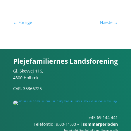
←
Forrige
Næste
→
Plejefamiliernes Landsforening
Gl. Skovvej 116,
4300 Holbæk
CVR: 35366725
+45 69 144 441
Telefontid: 9.00-11.00
– i sommerperioden
kontakt@plejefamilierne.dk