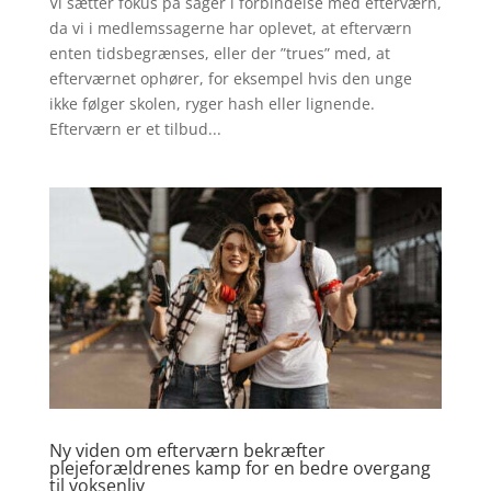
Vi sætter fokus på sager i forbindelse med efterværn,
da vi i medlemssagerne har oplevet, at efterværn
enten tidsbegrænses, eller der ”trues” med, at
efterværnet ophører, for eksempel hvis den unge
ikke følger skolen, ryger hash eller lignende.
Efterværn er et tilbud...
Ny viden om efterværn bekræfter
plejeforældrenes kamp for en bedre overgang
til voksenliv