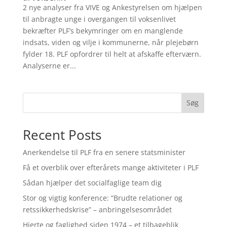
2 nye analyser fra VIVE og Ankestyrelsen om hjælpen
til anbragte unge i overgangen til voksenlivet
bekræfter PLF’s bekymringer om en manglende
indsats, viden og vilje i kommunerne, når plejebørn
fylder 18. PLF opfordrer til helt at afskaffe efterværn.
Analyserne er...
Søg
Recent Posts
Anerkendelse til PLF fra en senere statsminister
Få et overblik over efterårets mange aktiviteter i PLF
Sådan hjælper det socialfaglige team dig
Stor og vigtig konference: ”Brudte relationer og
retssikkerhedskrise” – anbringelsesområdet
Hjerte og faglighed siden 1974 – et tilbageblik