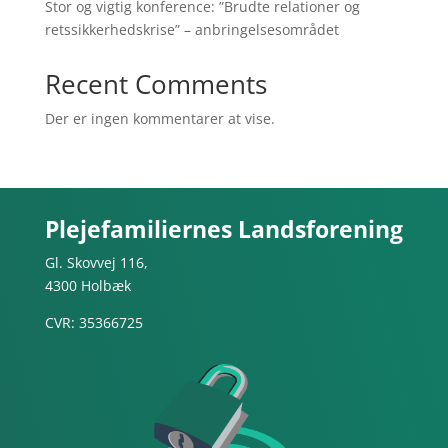
Stor og vigtig konference: ”Brudte relationer og
retssikkerhedskrise” – anbringelsesområdet
Recent Comments
Der er ingen kommentarer at vise.
Plejefamiliernes Landsforening
Gl. Skovvej 116,
4300 Holbæk
CVR: 35366725